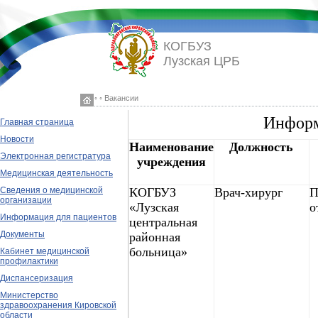
КОГБУЗ
Лузская ЦРБ
◦ ◦ Вакансии
Информ
Главная страница
Новости
Наименование
Должность
Электронная регистратура
учреждения
Медицинская деятельность
КОГБУЗ
Врач-хирург
П
Сведения о медицинской
организации
«Лузская
о
Информация для пациентов
центральная
Документы
районная
больница»
Кабинет медицинской
профилактики
Диспансеризация
Министерство
здравоохранения Кировской
области