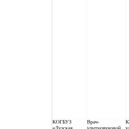
КОГБУЗ
Врач-
К
«Лузская
ультразвуковой
у