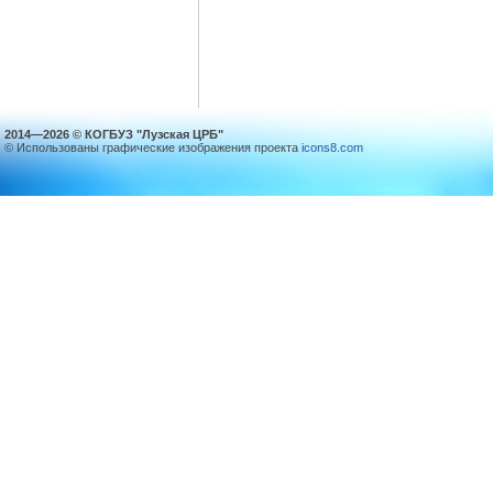
2014—2026 © КОГБУЗ "Лузская ЦРБ"
© Использованы графические изображения проекта
icons8.com