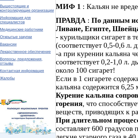
МИФ
1
: Кальян не вреде
Вышестоящие и
контролирующие организации
Информация для
ПРАВДА
:
По данным ис
специалистов
Ливане, Египте, Швейц
Медицинские работники
- курильщики сигарет в т
Открытые закупки
(соответствует 0,5-0,6 л. 
Вакансии
-а при курении кальяна ч
Лекарственное обеспечение
Вопросы, предложения,
соответствует 0,2-1,0 л.
отзывы
около 100 сигарет!
Контактная информация
Если в 1 сигарете содержи
Жалобы
кальяна содержится 6,25 
Курение кальяна сопро
горения
, что способству
веществ, приводящих к р
При длительном процес
составляет 600 градусов 
легкие угарного газа в 40