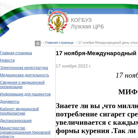
КОГБУЗ
Лузская ЦРБ
◦ ◦
Главная страница
◦ 17 ноября-Международный день отказ
17 ноября-Международный д
Главная страница
Новости
17 ноября 2022 г.
Электронная регистратура
17 ноя
Медицинская деятельность
Сведения о медицинской
организации
МИФ 
Информация для пациентов
Документы
Знаете ли вы ,что милл
Кабинет медицинской
потребление сигарет ср
профилактики
увеличивается с каждым
Диспансеризация
Министерство
формы курения .Так ли 
здравоохранения Кировской
области