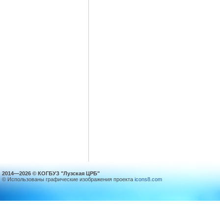
2014—2026 © КОГБУЗ "Лузская ЦРБ"
© Использованы графические изображения проекта
icons8.com